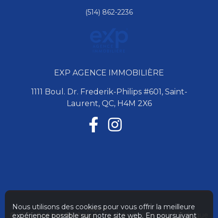
(514) 862-2236
EXP AGENCE IMMOBILIÈRE
1111 Boul. Dr. Frederik-Philips #601, Saint-
Laurent, QC, H4M 2X6
Nous utilisons des cookies pour vous offrir la meilleure
Haut
© 2026
Gaétan Michaud
| Tous droits réservés. |
Politique
expérience possible sur notre site web. En poursuivant