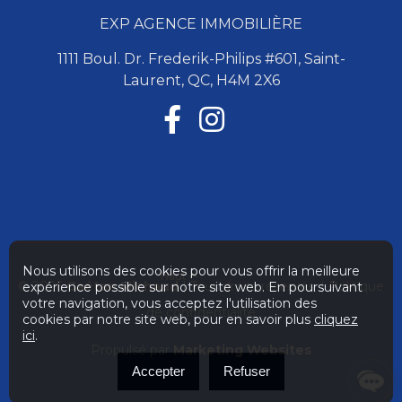
EXP AGENCE IMMOBILIÈRE
1111 Boul. Dr. Frederik-Philips #601, Saint-
Laurent, QC, H4M 2X6
Nous utilisons des cookies pour vous offrir la meilleure
Haut
© 2026
Gaétan Michaud
| Tous droits réservés. |
Politique
expérience possible sur notre site web. En poursuivant
votre navigation, vous acceptez l'utilisation des
de confidentialité
cookies par notre site web, pour en savoir plus
cliquez
ici
.
Propulsé par
Marketing Websites
Accepter
Refuser